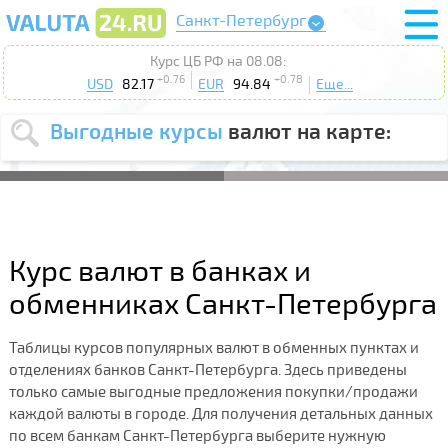
Санкт-Петербург
Курс ЦБ РФ на 08.08:
+0.76
+0.78
USD
82.17
EUR
94.84
Еще...
Выгодные курсы
валют на карте:
Выберите
USD
EUR
валюту
:
Введите
курс от
:
Курс валют в банках и
Выберите
Продать
Купить
обменниках Санкт-Петербурга
действие
:
Таблицы курсов популярных валют в обменных пунктах и
Поиск
отделениях банков Санкт-Петербурга. Здесь приведены
только самые выгодные предложения покупки/продажи
каждой валюты в городе. Для получения детальных данных
по всем банкам Санкт-Петербурга выберите нужную